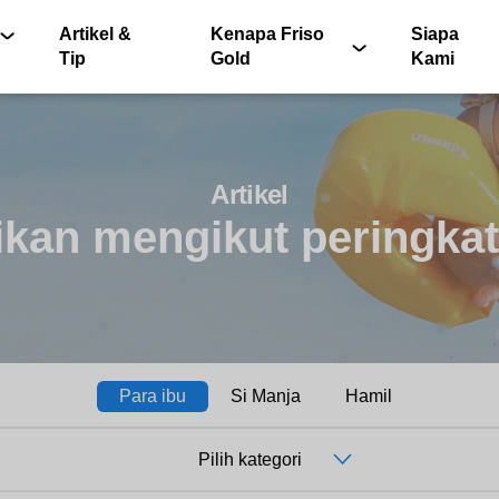
Artikel &
Kenapa Friso
Siapa
Tip
Gold
Kami
Artikel
ikan mengikut peringkat
®
Para ibu
Si Manja
Hamil
Pilih kategori