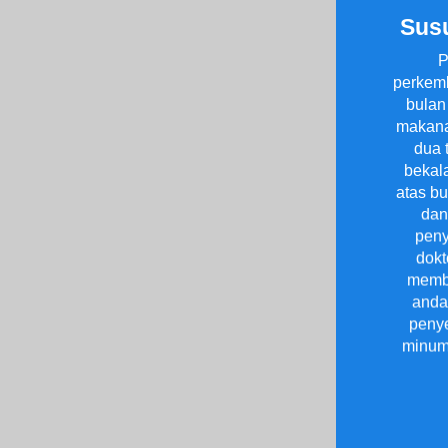
Susu
P
perkemb
bulan
makana
dua 
bekal
atas b
dan
peny
dokt
membu
anda
peny
minuma