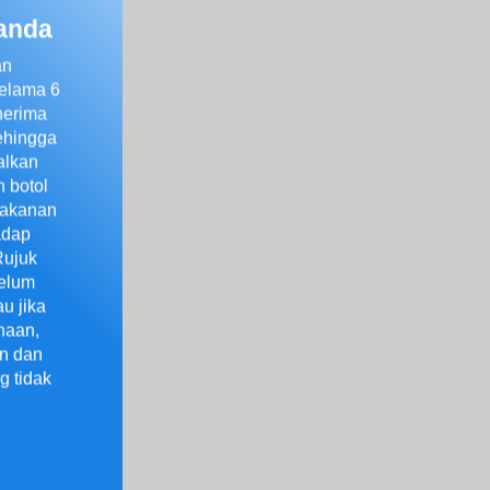
 anda
an
selama 6
nerima
ehingga
alkan
 botol
makanan
adap
Rujuk
belum
u jika
naan,
n dan
g tidak