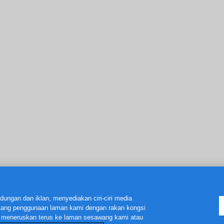
ungan dan iklan, menyediakan ciri-ciri media
entang penggunaan laman kami dengan rakan kongsi
uk meneruskan terus ke laman sesawang kami atau