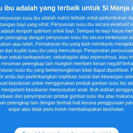
 ibu adalah yang terbaik untuk Si Manja
enyusuan susu ibu adalah nutrisi terbaik untuk pertumbuhan d
angan bayi yang sihat. Penyusuan susu ibu secara eksklusif 
 adalah tempoh optimum untuk bayi. Selepas itu bayi harus me
n pelengkap dengan penyusuan susu ibu secara berterusan s
tahun atau lebih. Pemakanan ibu yang baik membantu mengek
an dan kualiti susu ibu yang mencukupi. Pengenalan penyusuan
ukan sebab berkeperluan, sebahagian atau sepenuhnya, atau 
 minuman pelengkap lain mungkin memberi kesan negatif terh
usuan susu ibu yang berkemungkinan tidak dapat dipulihkan. 
or anda dan pertimbangkan implikasi sosial dan kewangan se
at keputusan untuk menggunakan produk gantian susu ibu ata
 mengalami kesukaran menyusukan anak. Ikuti arahan penggu
ediaan dan penyimpanan produk gantian susu ibu atau makana
n pelengkap lain dengan berhati-hati kerana penggunaan yan
wajar atau tidak perlu boleh membahayakan kesihatan.