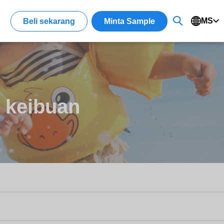
MS
Beli sekarang
Minta Sample
 keibuan