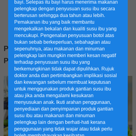
bayi. Selepas itu bayi harus menerima makanan
pelengkap dengan penyusuan susu ibu secara
berterusan sehingga dua tahun atau lebih.
Pemakanan ibu yang baik membantu
mengekalkan bekalan dan kualiti susu ibu yang
mencukupi. Pengenalan penyusuan botol atas
bukan sebab berkeperluan, sebahagian atau
Petua Menggalakkan Sistem
sepenuhnya, atau makanan dan minuman
pelengkap lain mungkin memberi kesan negatif
Penghadaman Kanak-kanak
terhadap penyusuan susu ibu yang
berkemungkinan tidak dapat dipulihkan. Rujuk
doktor anda dan pertimbangkan implikasi sosial
dan kewangan sebelum membuat keputusan
untuk menggunakan produk gantian susu ibu
atau jika anda mengalami kesukaran
menyusukan anak. Ikuti arahan penggunaan,
penyediaan dan penyimpanan produk gantian
susu ibu atau makanan dan minuman
pelengkap lain dengan berhati-hati kerana
penggunaan yang tidak wajar atau tidak perlu
boleh membahayakan kesihatan.