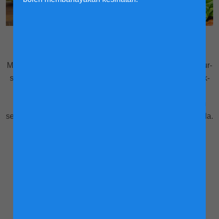
1. Lebihkan serat!
Makanan kaya serat seperti bijirin, buah-buahan dan sayur-
sayuran boleh menguatkan sistem penghadaman. Kanak-
kanak kecil berumur satu hingga tiga tahun harus
mengambil 19g serat setiap hari, jadi lebihkan makanan
seperti epal, raspberi dan roti bijirin penuh untuk anak anda.
Rujukan:
Institut Perubatan, Lembaga Nutrisi dan Pemakanan.
Pengambilan Rujukan Pemakanan untuk tenaga,
karbohidrat, serat, lemak, protein dan asid amino.
Washington, DC: National Academy Press; 2002/2005.