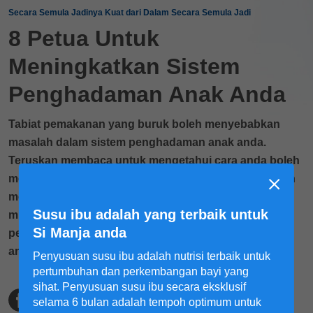
Secara Semula Jadinya Kuat dari Dalam Secara Semula Jadi
8 Petua Untuk
Meningkatkan Sistem
Penghadaman Anak Anda
Tabiat pemakanan yang buruk boleh menyebabkan
masalah dalam sistem penghadaman anak anda.
Teruskan membaca untuk mengetahui cara anda boleh
membantu mereka menigkatkan sistem penghadaman
mereka. Kami telah menyediakan beberapa petua
Susu ibu adalah yang terbaik untuk
mudah untuk anda ikuti, termasuk perubahan yang
Si Manja anda
perlu dilakukan pada diet dan gaya hidup harian anak
anda.
Penyusuan susu ibu adalah nutrisi terbaik untuk
pertumbuhan dan perkembangan bayi yang
sihat. Penyusuan susu ibu secara eksklusif
selama 6 bulan adalah tempoh optimum untuk