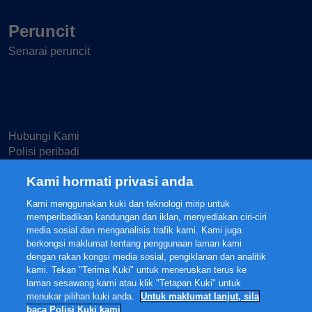
Peruncit
Senarai peruncit
Hubungi Kami
Polisi peribadi
Terma penggunaan
Kami hormati privasi anda
Tetapan Cecikut
Kami menggunakan kuki dan teknologi mirip untuk
memperibadikan kandungan dan iklan, menyediakan ciri-ciri
7. Makanan yang perlu dielakkan
media sosial dan menganalisis trafik kami. Kami juga
berkongsi maklumat tentang penggunaan laman kami
Bercakap tentang menambahbaik sistem penghadaman,
dengan rakan kongsi media sosial, pengiklanan dan analitik
terdapat makanan yang harus dielakkan oleh anak kecil
© 2025 FrieslandCampina, all rights reserved.
kami. Tekan "Terima Kuki" untuk meneruskan terus ke
The content of this website, including but not limited to our main brands
laman sesawang kami atau klik "Tetapan Kuki" untuk
anda. Makanan yang diproses seperti makanan dalam tin
FRISO® and FRISOLAC® are protected intellectual property of
menukar pilihan kuki anda.
Untuk maklumat lanjut, sila
segera atau snek manis biasanya kekurangan nutrien-
FrieslandCampina.
baca Polisi Kuki kami