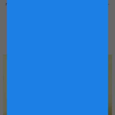
ringan dan menyeronokkan, tetapi pastikan mereka aktif -
ini akan menggalakkan pergerakan makanan melalui
saluran gastro-usus anak anda dan akan membantu
penghadaman.