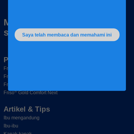
Membesar bersama secara
semulajadi
Saya telah membaca dan memahami ini
Produk-produk
®
Frisomum
®
Friso
Gold 3
®
Friso
Gold 4
®
Friso
Gold Comfort Next
Artikel & Tips
Ibu mengandung
Ibu-ibu
Kanak-kanak