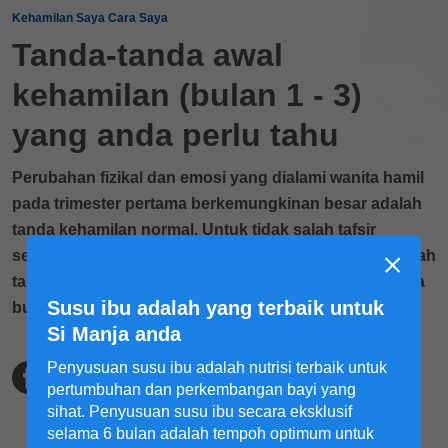
Kehamilan Saya Cara Saya
Tanda-tanda awal
kehamilan (bulan 1 - 3)
yang anda perlu tahu
Perubahan fizikal dan emosi yang dialami wanita hamil
pada trimester pertama berkemungkinan besar adalah
tanda kehamilan normal. Untuk tidak salah tafsir
sebagai masalah kesihatan, ibu hamil perlu tahu apakah
tanda-tanda awal dan simptom kehamilan normal pada
Susu ibu adalah yang terbaik untuk
bulan 1 hingga bulan 3, iaitu, trimester pertama.
Si Manja anda
Penyusuan susu ibu adalah nutrisi terbaik untuk
pertumbuhan dan perkembangan bayi yang
sihat. Penyusuan susu ibu secara eksklusif
selama 6 bulan adalah tempoh optimum untuk