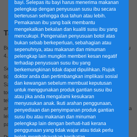
bayi. Selepas itu bayi harus menerima makanan
pelengkap dengan penyusuan susu ibu secara
berterusan sehingga dua tahun atau lebih.
Pemakanan ibu yang baik membantu
mengekalkan bekalan dan kualiti susu ibu yang
Tanda mengandung sebulan
mencukupi. Pengenalan penyusuan botol atas
bukan sebab berkeperluan, sebahagian atau
Bulan 1 kehamilan adalah antara minggu 1 hingga minggu
sepenuhnya, atau makanan dan minuman
4.
pelengkap lain mungkin memberi kesan negatif
terhadap penyusuan susu ibu yang
Semasa bulan pertama kehamilan anda, anda mungkin
berkemungkinan tidak dapat dipulihkan. Rujuk
doktor anda dan pertimbangkan implikasi sosial
tidak melihat sebarang simptom mengandung yang jelas.
dan kewangan sebelum membuat keputusan
Satu tanda awal kehamilan bagi sesetengah orang ialah
untuk menggunakan produk gantian susu ibu
tompok darah, yang boleh menunjukkan bahawa embrio
atau jika anda mengalami kesukaran
telah melekat pada dinding rahim
menyusukan anak. Ikuti arahan penggunaan,
1
anda
. Tanda biasa mengandung sebulan termasuk berasa
penyediaan dan penyimpanan produk gantian
lebih letih daripada biasa, terpaksa kencing lebih kerap,
susu ibu atau makanan dan minuman
1
pelengkap lain dengan berhati-hati kerana
payudara lembut atau sakit dan mual di pagi hari
.
penggunaan yang tidak wajar atau tidak perlu
boleh membahayakan kesihatan.