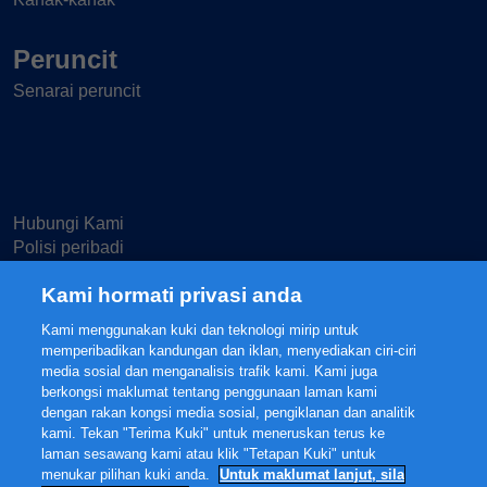
Peruncit
Senarai peruncit
Hubungi Kami
Polisi peribadi
Terma penggunaan
Kami hormati privasi anda
Tetapan Cecikut
Kami menggunakan kuki dan teknologi mirip untuk
memperibadikan kandungan dan iklan, menyediakan ciri-ciri
media sosial dan menganalisis trafik kami. Kami juga
berkongsi maklumat tentang penggunaan laman kami
dengan rakan kongsi media sosial, pengiklanan dan analitik
© 2025 FrieslandCampina, all rights reserved.
kami. Tekan "Terima Kuki" untuk meneruskan terus ke
The content of this website, including but not limited to our main brands
laman sesawang kami atau klik "Tetapan Kuki" untuk
FRISO® and FRISOLAC® are protected intellectual property of
menukar pilihan kuki anda.
Untuk maklumat lanjut, sila