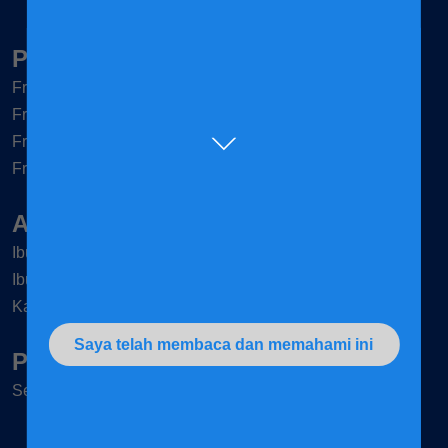
Produk-produk
®
Frisomum
®
Friso
Gold 3
®
Friso
Gold 4
®
Friso
Gold Comfort Next
Artikel & Tips
Ibu mengandung
Ibu-ibu
Kanak-kanak
Saya telah membaca dan memahami ini
Peruncit
Senarai peruncit