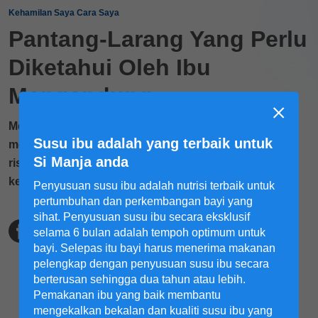
Kehamilan Saya Cara Saya
Pantang-Larang Yang Perlu
Diketahui Oleh Ibu
Mengandung
Memahami pantang larang semasa mengandung
Susu ibu adalah yang terbaik untuk
membantu bagi mengurangkan bahaya dan potensi
Si Manja anda
risiko ibu dan anak. Baca senarai pantang larang
ketiga-tiga kaum di sini.
Penyusuan susu ibu adalah nutrisi terbaik untuk
pertumbuhan dan perkembangan bayi yang
sihat. Penyusuan susu ibu secara eksklusif
selama 6 bulan adalah tempoh optimum untuk
bayi. Selepas itu bayi harus menerima makanan
pelengkap dengan penyusuan susu ibu secara
berterusan sehingga dua tahun atau lebih.
Pemakanan ibu yang baik membantu
mengekalkan bekalan dan kualiti susu ibu yang