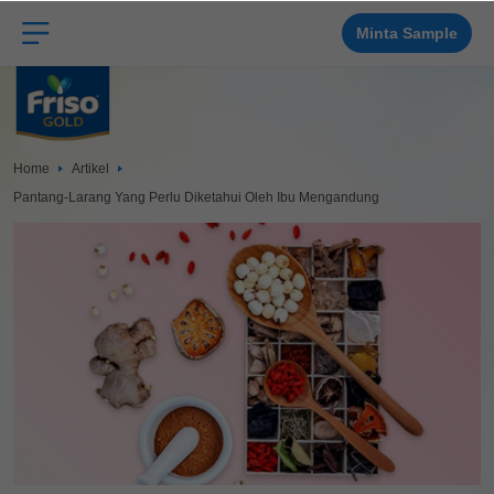
Langkau
ke
kandungan
Minta Sample
utama
Home
Artikel
Pantang-Larang Yang Perlu Diketahui Oleh Ibu Mengandung