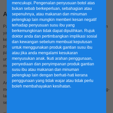
mencukupi. Pengenalan penyusuan botol atas
bukan sebab berkeperluan, sebahagian atau
Apakah itu Pantang-Larang?
sepenuhnya, atau makanan dan minuman
pelengkap lain mungkin memberi kesan negatif
terhadap penyusuan susu ibu yang
Pada asasnya, pantang-larang merupakan senarai amalan
berkemungkinan tidak dapat dipulihkan. Rujuk
yang perlu dielakkan untuk memastikan kesihatan dan
doktor anda dan pertimbangkan implikasi sosial
kesejahteraan ibu dan anak. Dalam tempoh kehamilan,
dan kewangan sebelum membuat keputusan
pastinya terdengar pelbagai ungkapan yang berupa
untuk menggunakan produk gantian susu ibu
pantang-larang ibu mengandung. Oleh itu, adalah penting
atau jika anda mengalami kesukaran
menyusukan anak. Ikuti arahan penggunaan,
untuk mengetahui sama ada pantang-larang ibu
penyediaan dan penyimpanan produk gantian
mengandung, termasuk makanan, bercanggah dengan
susu ibu atau makanan dan minuman
mitos atau fakta yang telah dibuktikan melalui kajian.
pelengkap lain dengan berhati-hati kerana
penggunaan yang tidak wajar atau tidak perlu
Artikel ini akan memaklumkan anda mengenai tips ibu
boleh membahayakan kesihatan.
mengandung trimester pertama, kedua dan ketiga, pantang-
larang ibu mengandung yang perlu diikuti dalam bulan 1
sehingga bulan 9 dan banyak lagi.