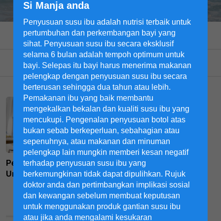
Si Manja anda
Penyusuan susu ibu adalah nutrisi terbaik untuk
pertumbuhan dan perkembangan bayi yang
Para ibu
Si Manja
Hamil
sihat. Penyusuan susu ibu secara eksklusif
selama 6 bulan adalah tempoh optimum untuk
Pilih kategori
bayi. Selepas itu bayi harus menerima makanan
pelengkap dengan penyusuan susu ibu secara
berterusan sehingga dua tahun atau lebih.
Pemakanan ibu yang baik membantu
mengekalkan bekalan dan kualiti susu ibu yang
mencukupi. Pengenalan penyusuan botol atas
bukan sebab berkeperluan, sebahagian atau
sepenuhnya, atau makanan dan minuman
pelengkap lain mungkin memberi kesan negatif
terhadap penyusuan susu ibu yang
Penghadaman Yang Baik
Panduan dan Cara Tukar
berkemungkinan tidak dapat dipulihkan. Rujuk
Untuk Anak Riang
Susu Formula Kanak-
doktor anda dan pertimbangkan implikasi sosial
kanak
dan kewangan sebelum membuat keputusan
untuk menggunakan produk gantian susu ibu
atau jika anda mengalami kesukaran