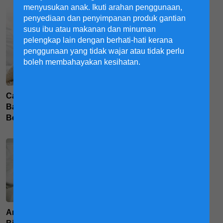
menyusukan anak. Ikuti arahan penggunaan,
penyediaan dan penyimpanan produk gantian
susu ibu atau makanan dan minuman
pelengkap lain dengan berhati-hati kerana
penggunaan yang tidak wajar atau tidak perlu
Apakah Cara Untuk
boleh membahayakan kesihatan.
Menurunkan Suhu Badan
Kanak-Kanak Demam?
Cara-cara Hilangkan
Batuk Anak yang Tidak
Berhenti
Jangan Bagi Smartphone
Anak Susah Tidur Malam?
Sahaja! Aktiviti Permainan